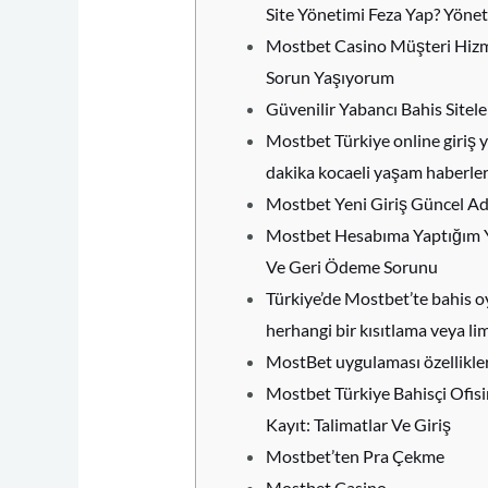
Site Yönetimi Feza Yap? Yönet
Mostbet Casino Müşteri Hizme
Sorun Yaşıyorum
Güvenilir Yabancı Bahis Sitele
Mostbet Türkiye online giriş 
dakika kocaeli yaşam haberler
Mostbet Yeni Giriş Güncel Ad
Mostbet Hesabıma Yaptığım 
Ve Geri Ödeme Sorunu
Türkiye’de Mostbet’te bahis 
herhangi bir kısıtlama veya lim
MostBet uygulaması özellikler
Mostbet Türkiye Bahisçi Ofis
Kayıt: Talimatlar Ve Giriş
Mostbet’ten Pra Çekme
Mostbet Casino