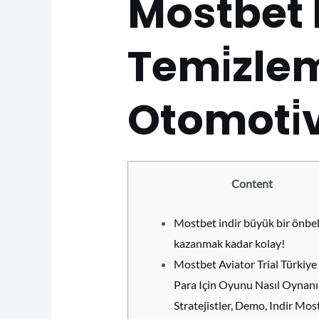
Mostbet I
Temi̇zle
Otomoti̇
Content
Mostbet indir büyük bir önbel
kazanmak kadar kolay!
Mostbet Aviator Trial Türkiye
Para Için Oyunu Nasıl Oynanır
Stratejistler, Demo, Indir Mos