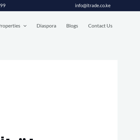
399
info@itrade.co.ke
roperties
Diaspora
Blogs
Contact Us