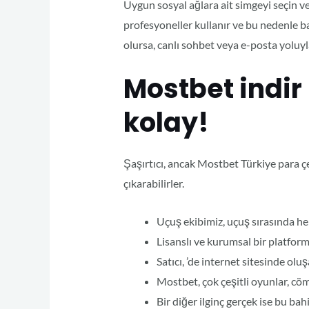
Uygun sosyal ağlara ait simgeyi seçin ve
profesyoneller kullanır ve bu nedenle b
olursa, canlı sohbet veya e-posta yoluyla
Mostbet indir
kolay!
Şaşırtıcı, ancak Mostbet Türkiye para ç
çıkarabilirler.
Uçuş ekibimiz, uçuş sırasında he
Lisanslı ve kurumsal bir platform 
Satıcı, ’de internet sitesinde ol
Mostbet, çok çeşitli oyunlar, cö
Bir diğer ilginç gerçek ise bu bah